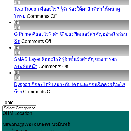
Lips
Jul
คือ
Tear Trough คืออะไร? รู้จักร่องใต้ตาลึกที่ทำให้หน้าดู
อะไร?
on
โทรม
Comments Off
Tear
รู้จัก
09
Trough
Jul
ทรง
คือ
G Prime คืออะไร? ค่า G’ ของฟิลเลอร์สำคัญอย่างไรก่อน
ปาก
อะไร?
on
ฉีด
Comments Off
เชอ
G
รู้จัก
09
Prime
ร์
Jul
ร่อง
คือ
รี่
SMAS Layer คืออะไร? รู้จักชั้นผิวสำคัญของการยก
ใต้
อะไร?
ก่อน
on
กระชับหน้า
Comments Off
ตา
SMAS
ค่า
ปรับ
09
ลึก
Layer
G’
Jul
รูป
คือ
ที่
ของ
Dysport คืออะไร? เหมาะกับใคร และก่อนฉีดควรรู้อะไร
ปาก
อะไร?
on
ทำให้
ฟิล
บ้าง
Comments Off
Dysport
รู้จัก
หน้า
เลอ
คือ
Topic
ชั้น
ดู
ร์
Topic
อะไร?
ผิว
โทรม
OHM Location
สำคัญ
เหมาะ
สำคัญ
อย่างไร
กับ
Nirvana@Work เกษตร-นวมินทร์
ของ
ก่อน