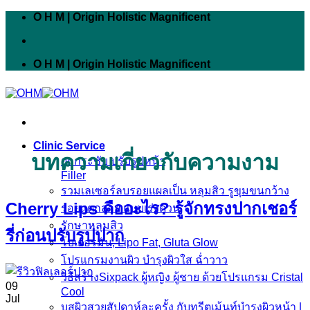
Skip
O H M | Origin Holistic Magnificent
to
content
O H M | Origin Holistic Magnificent
Clinic Service
บทความเกี่ยวกับความงาม
ยกกระชับ ปรับรูปหน้า
Filler
รวมเลเซอร์ลบรอยแผลเป็น หลุมสิว รูขุมขนกว้าง
Cherry Lips คืออะไร? รู้จักทรงปากเชอร์
รอยแตกลาย แบบเร่งด่วน
รักษาหลุมสิว
รี่ก่อนปรับรูปปาก
โบเยอรมัน, Lipo Fat, Gluta Glow
โปรแกรมงานผิว บำรุงผิวใส ฉ่ำวาว
วิธีสร้างSixpack ผู้หญิง ผู้ชาย ด้วยโปรแกรม Cristal
09
Cool
Jul
บูสผิวสวยสัปดาห์ละครั้ง กับทรีตเม้นท์บำรุงผิวหน้า |