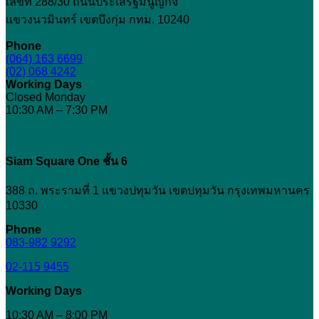
ใคร
เลขที่ 288/30 ถนนประเสริฐมนูญกิจ
การ
ฉีด
และ
แขวงนวมินทร์ เขตบึงกุ่ม กทม. 10240
ยก
ก่อน
กระชับ
Phone
ฉีด
(064) 163 6699
หน้า
(02) 068 4242
ควร
Working Days
รู้
Closed Monday
อะไร
10:30 AM – 7:30 PM
บ้าง
Siam Square One ชั้น 6
388 ถ. พระรามที่ 1 แขวงปทุมวัน เขตปทุมวัน กรุงเทพมหานคร
10330
Phone
083-982 9292
02-115 9455
Working Days
10:30 AM – 8:00 PM