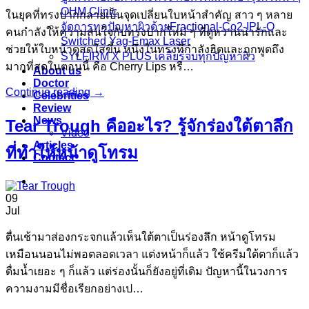
OHM Clinic
ในยุคที่ทรงปากกลายเป็นจุดเปลี่ยนใบหน้าสำคัญ สาว ๆ หลาย
จัดการทุกปัญหาผิวด้วยFractional-Co2-IPL-Q
คนกำลังให้ความสนใจกับทรงปากใหม่ ๆ ที่ดูหวานน่ารักและ
Switched Yag-Emax Laser
ช่วยให้ใบหน้าดูสดใสขึ้น หนึ่งในทรงที่กำลังฮิตและถูกพูดถึง
SYLFIRM X PLUS เคลียร์จบทุกปัญหาผิว
มากที่สุดในตอนนี้ คือ Cherry Lips หรื…
About us
Doctor
Continue reading
→
Celebrities
Review
News
Tear Trough คืออะไร? รู้จักร่องใต้ตาลึก
Video
Articles
ที่ทำให้หน้าดูโทรม
Contact
09
Jul
ตื่นเช้ามาส่องกระจกแล้วเห็นใต้ตาเป็นร่องลึก หน้าดูโทรม
เหมือนนอนไม่พอตลอดเวลา แต่งหน้าก็แล้ว ใช้ครีมใต้ตาก็แล้ว
ดื่มน้ำเยอะ ๆ ก็แล้ว แต่ร่องนั้นก็ยังอยู่ที่เดิม ปัญหานี้ในวงการ
ความงามมีชื่อเรียกอย่างเป…