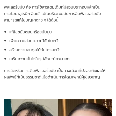
ฟิลเลอร์ขมับ คือ การใช้สารเติมเต็มที่มีส่วนประกอบหลักเป็น
กรดไฮยาลูโรนิก ฉีดเข้าไปในบริเวณขมับการฉีดฟิลเลอร์ขมับ
สามารถแก้ไขปัญหาต่าง ๆ ได้ดังนี้
แก้ไขขมับตอบหรือขมับยุบ
เพิ่มความอ่อนเยาว์ให้กับใบหน้า
สร้างความสมดุลให้กับโครงหน้า
เสริมความมั่นใจในรูปลักษณ์ภายนอก
การฉีดหรือการเติมฟิลเลอร์ขมับ เป็นทางเลือกที่ปลอดภัยและให้
ผลลัพธ์ที่เป็นธรรมชาติเมื่อดำเนินการโดยแพทย์ผู้เชี่ยวชาญ