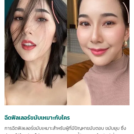
ฉีดฟิลเลอร์ขมับเหมาะกับใคร
การฉีดฟิลเลอร์ขมับเหมาะสำหรับผู้ที่มีปัญหาขมับตอบ ขมับยุบ ซึ่ง