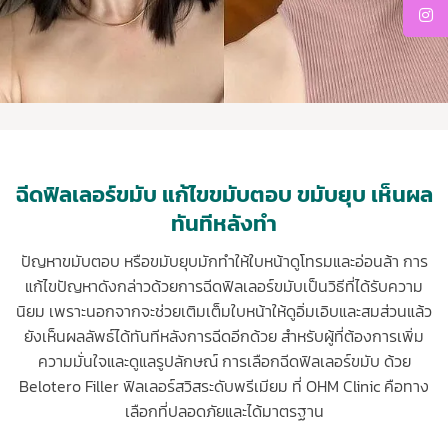
ฉีดฟิลเลอร์ขมับ แก้ไขขมับตอบ ขมับยุบ เห็นผล
ทันทีหลังทำ
ปัญหาขมับตอบ หรือขมับยุบมักทำให้ใบหน้าดูโทรมและอ่อนล้า การ
แก้ไขปัญหาดังกล่าวด้วยการฉีดฟิลเลอร์ขมับเป็นวิธีที่ได้รับความ
นิยม เพราะนอกจากจะช่วยเติมเต็มใบหน้าให้ดูอิ่มเอิบและสมส่วนแล้ว
ยังเห็นผลลัพธ์ได้ทันทีหลังการฉีดอีกด้วย สำหรับผู้ที่ต้องการเพิ่ม
ความมั่นใจและดูแลรูปลักษณ์ การเลือกฉีดฟิลเลอร์ขมับ ด้วย
Belotero Filler ฟิลเลอร์สวิสระดับพรีเมียม ที่ OHM Clinic คือทาง
เลือกที่ปลอดภัยและได้มาตรฐาน