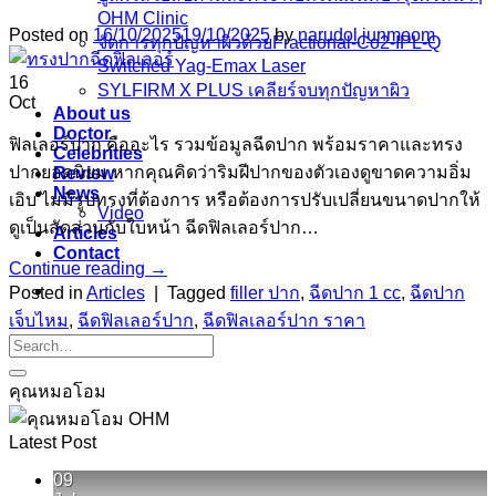
OHM Clinic
Posted on
16/10/2025
19/10/2025
by
narudol junmoom
จัดการทุกปัญหาผิวด้วยFractional-Co2-IPL-Q
Switched Yag-Emax Laser
16
SYLFIRM X PLUS เคลียร์จบทุกปัญหาผิว
Oct
About us
Doctor
ฟิลเลอร์ปาก คืออะไร รวมข้อมูลฉีดปาก พร้อมราคาและทรง
Celebrities
ปากยอดนิยม หากคุณคิดว่าริมฝีปากของตัวเองดูขาดความอิ่ม
Review
News
เอิบ ไม่มีรูปทรงที่ต้องการ หรือต้องการปรับเปลี่ยนขนาดปากให้
Video
ดูเป็นสัดส่วนกับใบหน้า ฉีดฟิลเลอร์ปาก…
Articles
Contact
Continue reading
→
Posted in
Articles
|
Tagged
filler ปาก
,
ฉีดปาก 1 cc
,
ฉีดปาก
เจ็บไหม
,
ฉีดฟิลเลอร์ปาก
,
ฉีดฟิลเลอร์ปาก ราคา
คุณหมอโอม
Latest Post
09