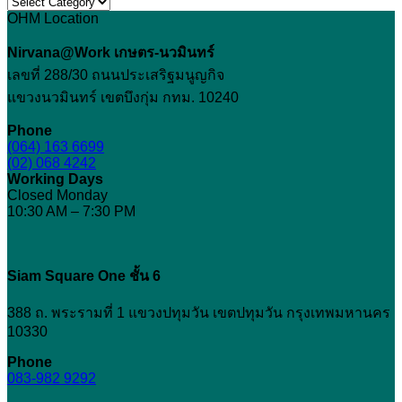
Topic
อะไร?
ผิว
โทรม
OHM Location
สำคัญ
เหมาะ
สำคัญ
อย่างไร
กับ
Nirvana@Work เกษตร-นวมินทร์
ของ
ก่อน
ใคร
เลขที่ 288/30 ถนนประเสริฐมนูญกิจ
การ
ฉีด
และ
แขวงนวมินทร์ เขตบึงกุ่ม กทม. 10240
ยก
ก่อน
กระชับ
Phone
ฉีด
(064) 163 6699
หน้า
(02) 068 4242
ควร
Working Days
รู้
Closed Monday
อะไร
10:30 AM – 7:30 PM
บ้าง
Siam Square One ชั้น 6
388 ถ. พระรามที่ 1 แขวงปทุมวัน เขตปทุมวัน กรุงเทพมหานคร
10330
Phone
083-982 9292