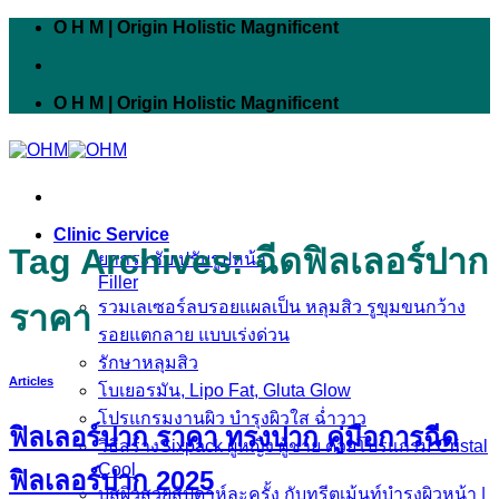
Skip
O H M | Origin Holistic Magnificent
to
content
O H M | Origin Holistic Magnificent
Clinic Service
Tag Archives:
ฉีดฟิลเลอร์ปาก
ยกกระชับ ปรับรูปหน้า
Filler
รวมเลเซอร์ลบรอยแผลเป็น หลุมสิว รูขุมขนกว้าง
ราคา
รอยแตกลาย แบบเร่งด่วน
รักษาหลุมสิว
Articles
โบเยอรมัน, Lipo Fat, Gluta Glow
โปรแกรมงานผิว บำรุงผิวใส ฉ่ำวาว
ฟิลเลอร์ปาก ราคา ทรงปาก คู่มือการฉีด
วิธีสร้างSixpack ผู้หญิง ผู้ชาย ด้วยโปรแกรม Cristal
Cool
ฟิลเลอร์ปาก 2025
บูสผิวสวยสัปดาห์ละครั้ง กับทรีตเม้นท์บำรุงผิวหน้า |