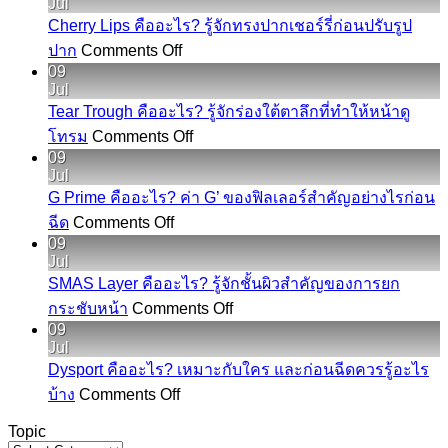
Jul
Cherry Lips คืออะไร? รู้จักทรงปากเชอร์รี่ก่อนปรับรูป
on
ปาก
Comments Off
Cherry
09
Lips
Jul
คือ
Tear Trough คืออะไร? รู้จักร่องใต้ตาลึกที่ทำให้หน้าดู
อะไร?
on
โทรม
Comments Off
Tear
รู้จัก
09
Trough
Jul
ทรง
คือ
G Prime คืออะไร? ค่า G’ ของฟิลเลอร์สำคัญอย่างไรก่อน
ปาก
อะไร?
on
ฉีด
Comments Off
เชอ
G
รู้จัก
09
Prime
ร์
Jul
ร่อง
คือ
รี่
SMAS Layer คืออะไร? รู้จักชั้นผิวสำคัญของการยก
ใต้
อะไร?
ก่อน
on
กระชับหน้า
Comments Off
ตา
SMAS
ค่า
ปรับ
09
ลึก
Layer
G’
Jul
รูป
คือ
ที่
ของ
Dysport คืออะไร? เหมาะกับใคร และก่อนฉีดควรรู้อะไร
ปาก
อะไร?
on
ทำให้
ฟิล
บ้าง
Comments Off
Dysport
รู้จัก
หน้า
เลอ
คือ
Topic
ชั้น
ดู
ร์