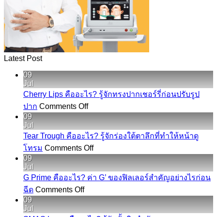
Latest Post
09
Jul
Cherry Lips คืออะไร? รู้จักทรงปากเชอร์รี่ก่อนปรับรูป
on
ปาก
Comments Off
Cherry
09
Lips
Jul
คือ
Tear Trough คืออะไร? รู้จักร่องใต้ตาลึกที่ทำให้หน้าดู
อะไร?
on
โทรม
Comments Off
Tear
รู้จัก
09
Trough
Jul
ทรง
คือ
G Prime คืออะไร? ค่า G’ ของฟิลเลอร์สำคัญอย่างไรก่อน
ปาก
อะไร?
on
ฉีด
Comments Off
เชอ
G
รู้จัก
09
Prime
ร์
Jul
ร่อง
คือ
รี่