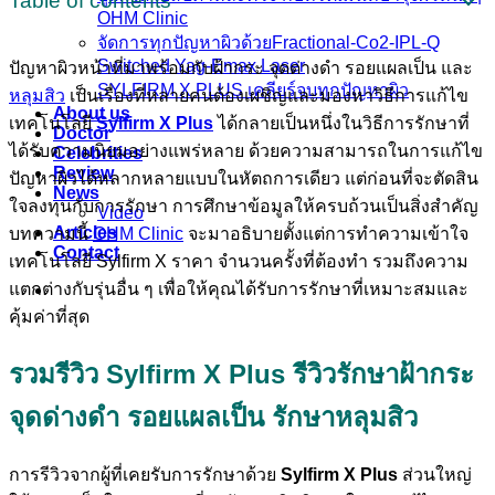
Table of contents
OHM Clinic
จัดการทุกปัญหาผิวด้วยFractional-Co2-IPL-Q
Switched Yag-Emax Laser
ปัญหาผิวหน้าที่มาพร้อมกับฝ้ากระ จุดด่างดำ รอยแผลเป็น และ
SYLFIRM X PLUS เคลียร์จบทุกปัญหาผิว
หลุมสิว
เป็นเรื่องที่หลายคนต้องเผชิญและมองหาวิธีการแก้ไข
About us
เทคโนโลยี
Sylfirm X Plus
ได้กลายเป็นหนึ่งในวิธีการรักษาที่
Doctor
ได้รับความนิยมอย่างแพร่หลาย ด้วยความสามารถในการแก้ไข
Celebrities
Review
ปัญหาผิวได้หลากหลายแบบในหัตถการเดียว แต่ก่อนที่จะตัดสิน
News
ใจลงทุนกับการรักษา การศึกษาข้อมูลให้ครบถ้วนเป็นสิ่งสำคัญ
Video
Articles
บทความนี้
OHM Clinic
จะมาอธิบายตั้งแต่การทำความเข้าใจ
Contact
เทคโนโลยี
Sylfirm X ราคา
จำนวนครั้งที่ต้องทำ รวมถึงความ
แตกต่างกับรุ่นอื่น ๆ เพื่อให้คุณได้รับการรักษาที่เหมาะสมและ
คุ้มค่าที่สุด
รวมรีวิว Sylfirm X Plus รีวิวรักษาฝ้ากระ
จุดด่างดำ รอยแผลเป็น รักษาหลุมสิว
การรีวิวจากผู้ที่เคยรับการรักษาด้วย
Sylfirm X Plus
ส่วนใหญ่