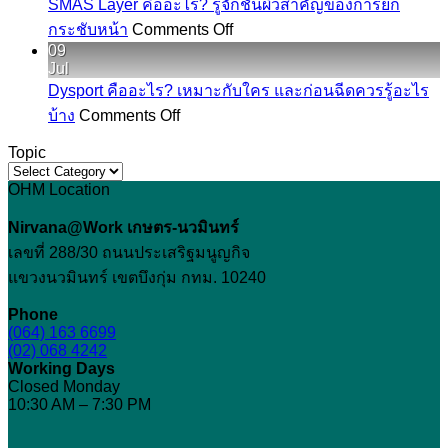
SMAS Layer คืออะไร? รู้จักชั้นผิวสำคัญของการยก
ใต้
อะไร?
ก่อน
on
กระชับหน้า
Comments Off
ตา
SMAS
ค่า
ปรับ
09
ลึก
Layer
G’
Jul
รูป
คือ
ที่
ของ
Dysport คืออะไร? เหมาะกับใคร และก่อนฉีดควรรู้อะไร
ปาก
อะไร?
on
ทำให้
ฟิล
บ้าง
Comments Off
Dysport
รู้จัก
หน้า
เลอ
คือ
Topic
ชั้น
ดู
ร์
Topic
อะไร?
ผิว
โทรม
OHM Location
สำคัญ
เหมาะ
สำคัญ
อย่างไร
กับ
Nirvana@Work เกษตร-นวมินทร์
ของ
ก่อน
ใคร
เลขที่ 288/30 ถนนประเสริฐมนูญกิจ
การ
ฉีด
และ
แขวงนวมินทร์ เขตบึงกุ่ม กทม. 10240
ยก
ก่อน
กระชับ
Phone
ฉีด
(064) 163 6699
หน้า
(02) 068 4242
ควร
Working Days
รู้
Closed Monday
อะไร
10:30 AM – 7:30 PM
บ้าง