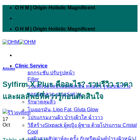
Skip
O H M | Origin Holistic Magnificent
to
content
O H M | Origin Holistic Magnificent
Clinic Service
Articles
ยกกระชับ ปรับรูปหน้า
Filler
Sylfirm X Plus คืออะไร? รวมรีวิว ราคา
รวมเลเซอร์ลบรอยแผลเป็น หลุมสิว รูขุมขนกว้าง
รอยแตกลาย แบบเร่งด่วน
และผลลัพธ์ที่ควรรู้ก่อนตัดสินใจ
รักษาหลุมสิว
โบเยอรมัน, Lipo Fat, Gluta Glow
โปรแกรมงานผิว บำรุงผิวใส ฉ่ำวาว
17
Oct
วิธีสร้างSixpack ผู้หญิง ผู้ชาย ด้วยโปรแกรม Cristal
Cool
บูสผิวสวยสัปดาห์ละครั้ง กับทรีตเม้นท์บำรุงผิวหน้า |