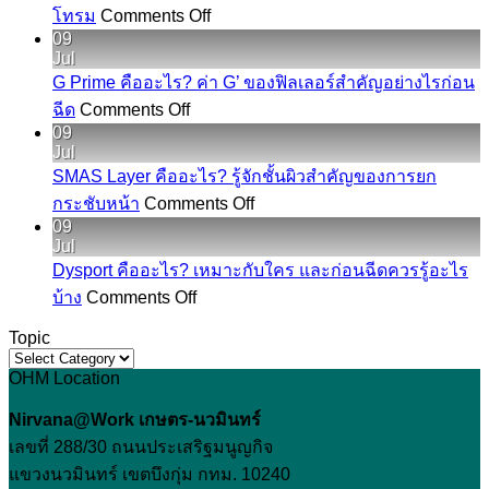
อะไร?
on
โทรม
Comments Off
Tear
รู้จัก
09
Trough
Jul
ทรง
คือ
G Prime คืออะไร? ค่า G’ ของฟิลเลอร์สำคัญอย่างไรก่อน
ปาก
อะไร?
on
ฉีด
Comments Off
เชอ
G
รู้จัก
09
Prime
ร์
Jul
ร่อง
คือ
รี่
SMAS Layer คืออะไร? รู้จักชั้นผิวสำคัญของการยก
ใต้
อะไร?
ก่อน
on
กระชับหน้า
Comments Off
ตา
SMAS
ค่า
ปรับ
09
ลึก
Layer
G’
Jul
รูป
คือ
ที่
ของ
Dysport คืออะไร? เหมาะกับใคร และก่อนฉีดควรรู้อะไร
ปาก
อะไร?
on
ทำให้
ฟิล
บ้าง
Comments Off
Dysport
รู้จัก
หน้า
เลอ
คือ
Topic
ชั้น
ดู
ร์
Topic
อะไร?
ผิว
โทรม
OHM Location
สำคัญ
เหมาะ
สำคัญ
อย่างไร
กับ
Nirvana@Work เกษตร-นวมินทร์
ของ
ก่อน
ใคร
เลขที่ 288/30 ถนนประเสริฐมนูญกิจ
การ
ฉีด
และ
แขวงนวมินทร์ เขตบึงกุ่ม กทม. 10240
ยก