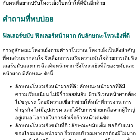
กับคนที่อยากปรับโหงวเฮ้งใบหน้าให้ดีขึ้นอีกด้วย
คำถามที่พบบ่อย
ฟิลเลอร์ขมับ ฟิลเลอร์หน้าผาก กับลักษณะโหวเฮ้งที่ดี
การดูลักษณะโหงวเฮ้งตามตำราโบราณ โหงวเฮ้งเป็นสิ่งสำคัญ
ที่คนส่วนมากสนใจ จึงเลือกการเสริมความมั่นใจด้วยการเติมฟิล
เลอร์ขมับและการฉีดเติมหน้าผาก ซึ่งโหงวเฮ้งที่ดีของขมับและ
หน้าผาก มีลักษณะ ดังนี้
ลักษณะโหงวเฮ้งหน้าผากที่ดี : ลักษณะหน้าผากที่ดีมี
ความเรียบเนียน ไม่มีริ้วรอยย่นยับ ผิวบริเวณหน้าผากต้อง
ไม่ขรุขระ โดยมีความเชื่อว่าช่วยให้หน้าที่การงาน การ
ทำธุรกิจ ไม่มีอุปสรรค และได้รับการช่วยเหลือจากผู้ใหญ่
อยู่เสมอ โอกาสในการสำเร็จก้าวหน้าเด่นชัด
ลักษณะโหงวเฮ้งขมับที่ดี : ลักษณะขมับเต็ม พอดีกับแนว
ของไรผมและหน้าผาก ริ้วรอยบริเวณหางตาต้องมีไม่มาก