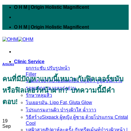
Skip
O H M | Origin Holistic Magnificent
to
content
O H M | Origin Holistic Magnificent
Clinic Service
Articles
ยกกระชับ ปรับรูปหน้า
Filler
คนที่มีปัญหาแบบนี้เหมาะกับฟิลเลอร์ขมับ
รวมเลเซอร์ลบรอยแผลเป็น หลุมสิว รูขุมขนกว้าง
รอยแตกลาย แบบเร่งด่วน
หรือฟิลเลอร์หน้าผาก? บทความนี้มีคำ
รักษาหลุมสิว
ตอบ!
โบเยอรมัน, Lipo Fat, Gluta Glow
โปรแกรมงานผิว บำรุงผิวใส ฉ่ำวาว
วิธีสร้างSixpack ผู้หญิง ผู้ชาย ด้วยโปรแกรม Cristal
19
Cool
Sep
บูสผิวสวยสัปดาห์ละครั้ง กับทรีตเม้นท์บำรุงผิวหน้า |