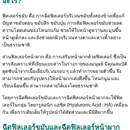
อะไร?
ฟิลเลอร์ขมับ คือ การฉีดฟิลเลอร์บริเวณขมับทั้งสองข้างเพื่อแก้
ปัญหาขมับตอบ ขมับลึก ขมับบุ๋ม การเติมฟิลเลอร์ขมับช่วยลด
ความโดดเด่นของโหนกแก้ม ช่วยให้ใบหน้าดูหวานละมุนขึ้น
หน้าดูเด็กลง และยังช่วยยกผิวบริเวณหางตาและหางคิ้วอย่าง
เป็นธรรมชาติ
ส่วนฟิลเลอร์หน้าผาก คือ การเสริมหน้าผากด้วยฟิลเลอร์ ซึ่งเป็น
สารสังเคราะห์ที่เลียนแบบสารในร่างกายของมนุษย์ มีคุณสมบัติ
ดูดซับน้ำจากเนื้อเยื่อบริเวณรอบ ๆ แล้วทำการขยายตัวขึ้น จึง
สามารถช่วยปรับรูปทรงให้หน้าผากเต่งตึงขึ้น โหนกนูน และ
เรียบเนียนขึ้น สามารถสลายได้เองโดยธรรมชาติ
โดยการฉีดฟิลเลอร์ขมับและการฉีดฟิลเลอร์หน้าผากจะใช้ฟิล
เลอร์ในกลุ่ม ไฮยารูลอนิก แอซิด (Hyaluronic Acid : HA) เหมือน
กัน เพื่อการเติมเต็มให้รูปหน้าได้สัดส่วนและมีมิติมากขึ้น
ฉีดฟิลเลอร์ขมับและฉีดฟิลเลอร์หน้าผาก