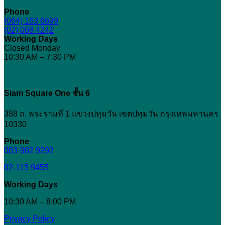
ก่อน
กระชับ
Phone
ฉีด
(064) 163 6699
หน้า
(02) 068 4242
ควร
Working Days
รู้
Closed Monday
อะไร
10:30 AM – 7:30 PM
บ้าง
Siam Square One ชั้น 6
388 ถ. พระรามที่ 1 แขวงปทุมวัน เขตปทุมวัน กรุงเทพมหานคร
10330
Phone
083-982 9292
02-115 9455
Working Days
10:30 AM – 8:00 PM
Privacy Policy