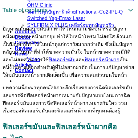
OHM Clinic
Table of contents
จัดการทุกปัญหาผิวด้วยFractional-Co2-IPL-Q
Switched Yag-Emax Laser
SYLFIRM X PLUS เคลียร์จบทุกปัญหาผิว
ปัญหาขมับตอบ ขมับลึก ทำให้โหนกแก้มชัดขึ้น หรือ ปัญหา
About us
หน้าผากแบน หน้าผากยุบ ทำให้ใบหน้าโทรม ไม่สดใส ล้วนแต่
Doctor
Celebrities
เป็นปัญหาที่ทำให้ใบหน้าดูแก่กว่าวัยมากกว่าเดิม ซึ่งเป็นปัญหา
Review
หลักบนใบหน้าที่ทำให้ขาดความมั่นใจ ใบหน้าขาดความมีมิติ
News
Video
และไม่สมส่วน การใช้
ฟิลเลอร์ขมับ
และ
ฟิลเลอร์หน้าผาก
เป็น
Articles
หนึ่งในทางเลือกสำหรับผู้ที่ไม่อยากผ่าตัด เป็นการแก้ปัญหาช่วย
Contact
ให้ขมับและหน้าผากเติมเต็มขึ้น เพื่อความสมส่วนบนใบหน้า
บทความนี้จะพาทุกคนไปเจาะลึกเรื่องของการฉีดฟิลเลอร์ขมับ
และการฉีดฟิลเลอร์หน้าผากเหมาะกับปัญหาแบบไหน การฉีด
ฟิลเลอร์ขมับและการฉีดฟิลเลอร์หน้าผากเหมาะกับใคร รวม
เรื่องของฟิลเลอร์ขมับและฟิลเลอร์หน้าผากที่ทุกคนต้องรู้
ฟิลเลอร์ขมับและฟิลเลอร์หน้าผากคือ