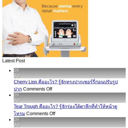
Latest Post
09
Jul
Cherry Lips คืออะไร? รู้จักทรงปากเชอร์รี่ก่อนปรับรูป
on
ปาก
Comments Off
Cherry
09
Lips
Jul
คือ
Tear Trough คืออะไร? รู้จักร่องใต้ตาลึกที่ทำให้หน้าดู
อะไร?
on
โทรม
Comments Off
Tear
รู้จัก
09
Trough
Jul
ทรง