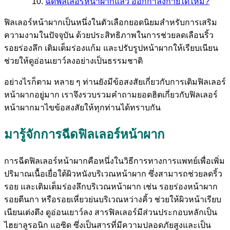
ฉีดฟิลเลอร์หน้าผากแล้ว ออกกำลังกายได้ไหม?
ฟิลเลอร์หน้าผากเป็นหนึ่งในตัวเลือกยอดนิยมสำหรับการเสริม
ความงามในปัจจุบัน ด้วยประสิทธิภาพในการช่วยลดเลือนริ้ว
รอยร่องลึก เติมเต็มร่องแก้ม และปรับรูปหน้าผากให้เรียบเนียน
ช่วยให้ดูอ่อนเยาว์ลงอย่างเป็นธรรมชาติ
อย่างไรก็ตาม หลาย ๆ ท่านยังมีข้อสงสัยเกี่ยวกับการเติมฟิลเลอร์
หน้าผากอยู่มาก เราจึงรวบรวมคำถามยอดฮิตเกี่ยวกับฟิลเลอร์
หน้าผากมาไขข้อสงสัยให้ทุกท่านได้ทราบกัน
มารู้จักการฉีดฟิลเลอร์หน้าผาก
การฉีดฟิลเลอร์หน้าผากคือหนึ่งในวิธีการทางการแพทย์เพื่อเพิ่ม
ปริมาณเนื้อเยื่อใต้ผิวหนังบริเวณหน้าผาก ซึ่งสามารถช่วยลดริ้ว
รอย และเติมเต็มร่องลึกบริเวณหน้าผาก เช่น รอยร่องหน้าผาก
รอยตีนกา หรือรอยเหี่ยวย่นบริเวณหว่างคิ้ว ช่วยให้ผิวหน้าเรียบ
เนียนเต่งตึง ดูอ่อนเยาว์ลง สารฟิลเลอร์มีส่วนประกอบหลักเป็น
ไฮยาลูรอนิก แอซิด ซึ่งเป็นสารที่มีความปลอดภัยสูงและเป็น