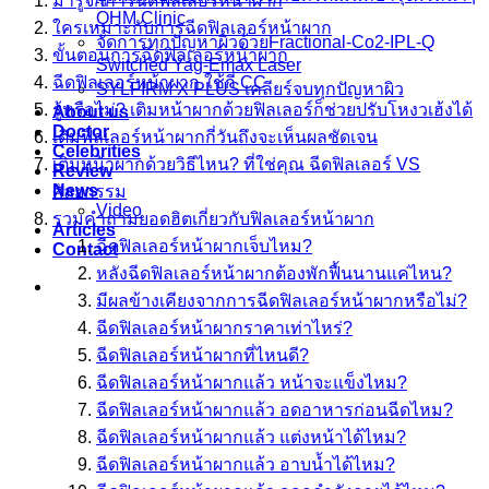
มารู้จักการฉีดฟิลเลอร์หน้าผาก
OHM Clinic
ใครเหมาะกับการฉีดฟิลเลอร์หน้าผาก
จัดการทุกปัญหาผิวด้วยFractional-Co2-IPL-Q
ขั้นตอนการฉีดฟิลเลอร์หน้าผาก
Switched Yag-Emax Laser
ฉีดฟิลเลอร์หน้าผาก ใช้กี่ CC
SYLFIRM X PLUS เคลียร์จบทุกปัญหาผิว
รู้หรือไม่? เติมหน้าผากด้วยฟิลเลอร์ก็ช่วยปรับโหงวเฮ้งได้
About us
Doctor
เติมฟิลเลอร์หน้าผากกี่วันถึงจะเห็นผลชัดเจน
Celebrities
เติมหน้าผากด้วยวิธีไหน? ที่ใช่คุณ ฉีดฟิลเลอร์ VS
Review
News
ศัลยกรรม
Video
รวมคำถามยอดฮิตเกี่ยวกับฟิลเลอร์หน้าผาก
Articles
ฉีดฟิลเลอร์หน้าผากเจ็บไหม?
Contact
หลังฉีดฟิลเลอร์หน้าผากต้องพักฟื้นนานแค่ไหน?
มีผลข้างเคียงจากการฉีดฟิลเลอร์หน้าผากหรือไม่?
ฉีดฟิลเลอร์หน้าผากราคาเท่าไหร่?
ฉีดฟิลเลอร์หน้าผากที่ไหนดี?
ฉีดฟิลเลอร์หน้าผากแล้ว หน้าจะแข็งไหม?
ฉีดฟิลเลอร์หน้าผากแล้ว อดอาหารก่อนฉีดไหม?
ฉีดฟิลเลอร์หน้าผากแล้ว แต่งหน้าได้ไหม?
ฉีดฟิลเลอร์หน้าผากแล้ว อาบน้ำได้ไหม?