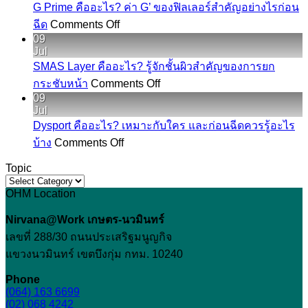
คือ
G Prime คืออะไร? ค่า G’ ของฟิลเลอร์สำคัญอย่างไรก่อน
ปาก
อะไร?
on
ฉีด
Comments Off
เชอ
G
รู้จัก
09
Prime
ร์
Jul
ร่อง
คือ
รี่
SMAS Layer คืออะไร? รู้จักชั้นผิวสำคัญของการยก
ใต้
อะไร?
ก่อน
on
กระชับหน้า
Comments Off
ตา
SMAS
ค่า
ปรับ
09
ลึก
Layer
G’
Jul
รูป
คือ
ที่
ของ
Dysport คืออะไร? เหมาะกับใคร และก่อนฉีดควรรู้อะไร
ปาก
อะไร?
on
ทำให้
ฟิล
บ้าง
Comments Off
Dysport
รู้จัก
หน้า
เลอ
คือ
Topic
ชั้น
ดู
ร์
Topic
อะไร?
ผิว
โทรม
OHM Location
สำคัญ
เหมาะ
สำคัญ
อย่างไร
กับ
Nirvana@Work เกษตร-นวมินทร์
ของ
ก่อน
ใคร
เลขที่ 288/30 ถนนประเสริฐมนูญกิจ
การ
ฉีด
และ
แขวงนวมินทร์ เขตบึงกุ่ม กทม. 10240
ยก
ก่อน
กระชับ
Phone
ฉีด
(064) 163 6699
หน้า
(02) 068 4242
ควร