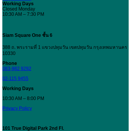
Working Days
รู้
Closed Monday
อะไร
10:30 AM – 7:30 PM
บ้าง
Siam Square One ชั้น 6
388 ถ. พระรามที่ 1 แขวงปทุมวัน เขตปทุมวัน กรุงเทพมหานคร
10330
Phone
083-982 9292
02-115 9455
Working Days
10:30 AM – 8:00 PM
Privacy Policy
101 True Digital Park
2nd Fl.