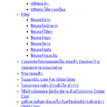
Ulthera ตา
Ulthera ใต้คางเหนียง
Filler
ฟิลเลอร์ปาก
ฟิลเลอร์หน้าผาก
ฟิลเลอร์ใต้ตา
ฟิลเลอร์จมูก
ฟิลเลอร์คาง
ฟิลเลอร์ขมับ
ฟิลเลอร์ร่องแก้ม
รวมเลเซอร์ลบรอยแผลเป็น หลุมสิว รูขุมขนกว้าง
รอยแตกลาย แบบเร่งด่วน
รักษาหลุมสิว
โบเยอรมัน, Lipo Fat, Gluta Glow
โปรแกรมงานผิว บำรุงผิวใส ฉ่ำวาว
วิธีสร้างSixpack ผู้หญิง ผู้ชาย ด้วยโปรแกรม Cristal
Cool
บูสผิวสวยสัปดาห์ละครั้ง กับทรีตเม้นท์บำรุงผิวหน้า |
OHM Clinic