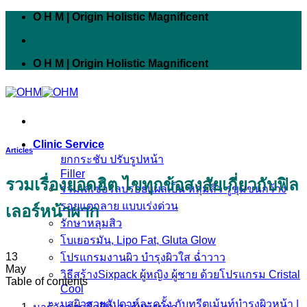
Skip
O H M | Origin Holistic Magnificent
to
content
O H M | Origin Holistic Magnificent
Clinic Service
Articles
ยกกระชับ ปรับรูปหน้า
Filler
รวมเรื่องยอดฮิต ไขทุกข้อสงสัยเกี่ยวกับฟิล
รวมเลเซอร์ลบรอยแผลเป็น หลุมสิว รูขุมขนกว้าง
รอยแตกลาย แบบเร่งด่วน
เลอร์หน้าผาก
รักษาหลุมสิว
โบเยอรมัน, Lipo Fat, Gluta Glow
13
โปรแกรมงานผิว บำรุงผิวใส ฉ่ำวาว
May
วิธีสร้างSixpack ผู้หญิง ผู้ชาย ด้วยโปรแกรม Cristal
Table of contents
Cool
บูสผิวสวยสัปดาห์ละครั้ง กับทรีตเม้นท์บำรุงผิวหน้า |